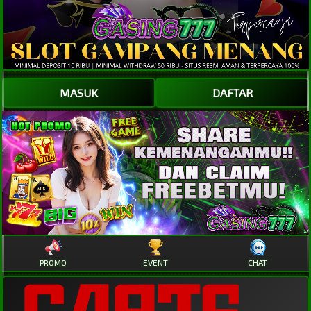
MASUK
DAFTAR
PROMO
EVENT
CHAT